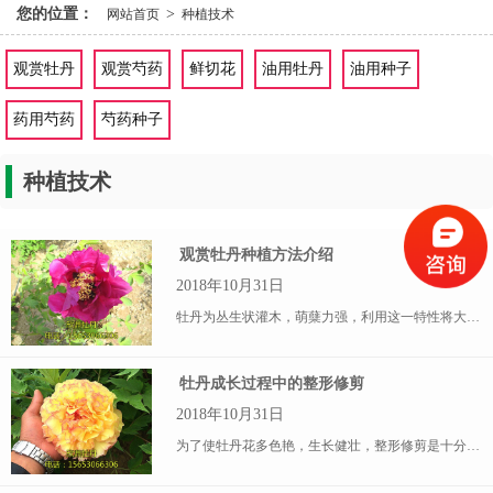
您的位置：
>
网站首页
种植技术
观赏牡丹
观赏芍药
鲜切花
油用牡丹
油用种子
药用芍药
芍药种子
种植技术
观赏牡丹种植方法介绍
2018年10月31日
牡丹为丛生状灌木，萌蘖力强，利用这一特性将大株牡丹分成多个小株单独培养成苗，称为分株繁殖。分株繁殖属无性繁殖，简单易行，容易掌握，是规模化生产催花种苗的主要方法。分株苗能保持母株的品种特性，但繁殖系数低。
牡丹成长过程中的整形修剪
2018年10月31日
为了使牡丹花多色艳，生长健壮，整形修剪是十分重要的。牡丹整形主要包括定干、修枝、除芽、疏蕾、剪除残花等工作。牡丹栽植2—3年即可进行定干。对生长势特强，生长旺盛的品种，可以修剪成独干的牡丹树。对生长势弱，发枝数量少的品种，一般剪除细弱枝，保留强枝。