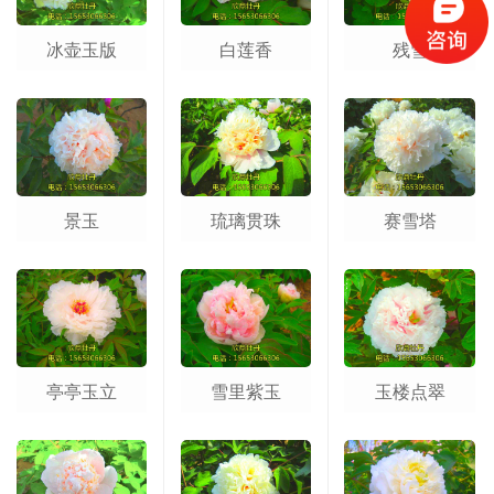
冰壶玉版
白莲香
残雪
景玉
琉璃贯珠
赛雪塔
亭亭玉立
雪里紫玉
玉楼点翠