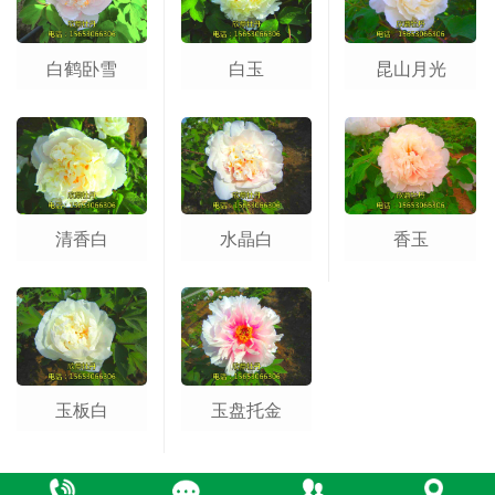
白鹤卧雪
白玉
昆山月光
清香白
水晶白
香玉
玉板白
玉盘托金