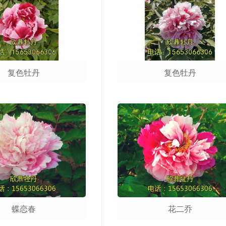
复色牡丹
复色牡丹
蝶恋春
花二乔