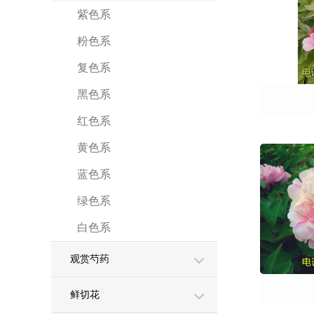
紫色系
粉色系
复色系
黑色系
红色系
黄色系
蓝色系
绿色系
白色系
观赏芍药
鲜切花