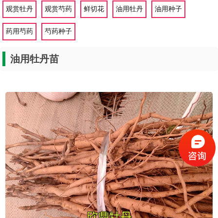
您的位置：
>
>
>
>
网站首页
图文信息
产品展示
油用牡丹
油用牡丹苗
观赏牡丹
观赏芍药
鲜切花
油用牡丹
油用种子
药用芍药
芍药种子
油用牡丹苗